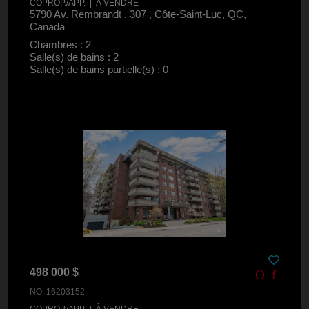
COPROP./APP. | À VENDRE
5790 Av. Rembrandt , 307 , Côte-Saint-Luc, QC,
Canada
Chambres : 2
Salle(s) de bains : 2
Salle(s) de bains partielle(s) : 0
498 000 $
NO. 16203152
COPROP./APP. | À VENDRE