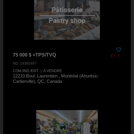
75 000 $ +TPS/TVQ
NO. 19382497
COM./IND./ENT. | À VENDRE
12210 Boul. Laurentien , Montréal (Ahuntsic-
Cartierville), QC, Canada