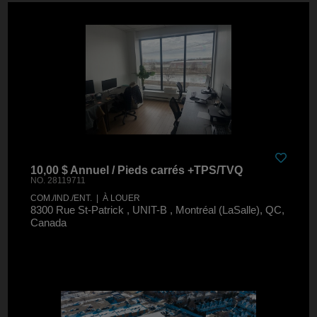
10,00 $ Annuel / Pieds carrés +TPS/TVQ
NO. 28119711
COM./IND./ENT. | À LOUER
8300 Rue St-Patrick , UNIT-B , Montréal (LaSalle), QC,
Canada