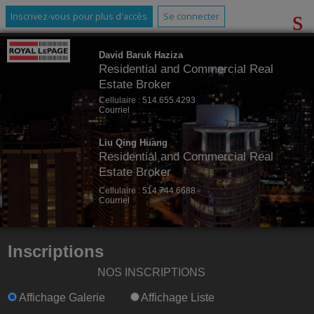
Inscrivez-vous pour plus d'accès
Se connecter
David Baruk Haziza
Residential and Commercial Real
Estate Broker
Cellulaire :
514.655.4293
Courriel
Liu Qing Huang
Residential and Commercial Real
Estate Broker
Cellulaire :
514.744.6688
Courriel
Inscriptions
NOS INSCRIPTIONS
Affichage Galerie
Affichage Liste