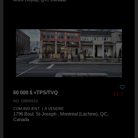
60 000 $ +TPS/TVQ
NO. 19809410
COM./IND./ENT. | À VENDRE
1796 Boul. St-Joseph , Montréal (Lachine), QC,
Canada