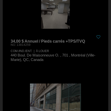
34,00 $ Annuel / Pieds carrés +TPS/TVQ
NO. 13814259
COM./IND./ENT. | À LOUER
440 Boul. De Maisonneuve O. , 701 , Montréal (Ville-
Marie), QC, Canada