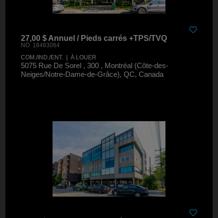
27,00 $ Annuel / Pieds carrés +TPS/TVQ
NO. 18483064
COM./IND./ENT. | À LOUER
5075 Rue De Sorel , 300 , Montréal (Côte-des-
Neiges/Notre-Dame-de-Grâce), QC, Canada