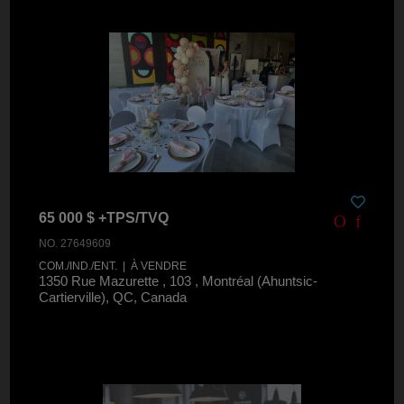
65 000 $ +TPS/TVQ
NO. 27649609
COM./IND./ENT. | À VENDRE
1350 Rue Mazurette , 103 , Montréal (Ahuntsic-
Cartierville), QC, Canada