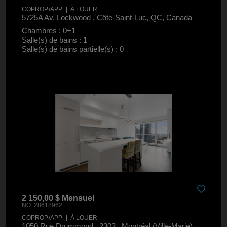
COPROP./APP. | À LOUER
5725A Av. Lockwood , Côte-Saint-Luc, QC, Canada
Chambres : 0+1
Salle(s) de bains : 1
Salle(s) de bains partielle(s) : 0
2 150,00 $ Mensuel
NO. 28618962
COPROP./APP. | À LOUER
1050 Rue Drummond , 2303 , Montréal (Ville-Marie),