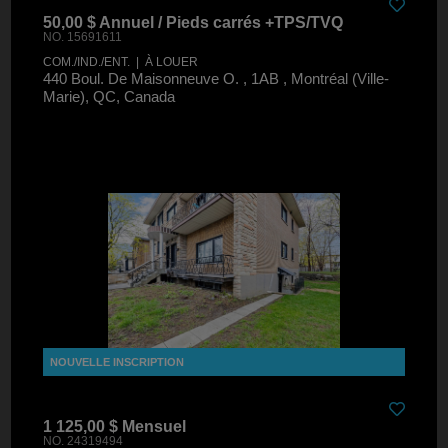
50,00 $ Annuel / Pieds carrés +TPS/TVQ
NO. 15691611
COM./IND./ENT. | À LOUER
440 Boul. De Maisonneuve O. , 1AB , Montréal (Ville-
Marie), QC, Canada
1 125,00 $ Mensuel
NO. 24319494