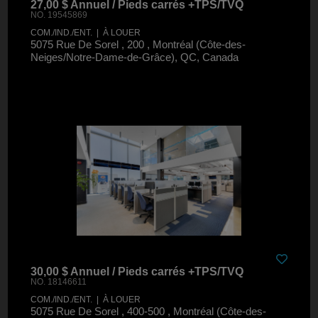
27,00 $ Annuel / Pieds carrés +TPS/TVQ
NO. 19545869
COM./IND./ENT. | À LOUER
5075 Rue De Sorel , 200 , Montréal (Côte-des-
Neiges/Notre-Dame-de-Grâce), QC, Canada
30,00 $ Annuel / Pieds carrés +TPS/TVQ
NO. 18146611
COM./IND./ENT. | À LOUER
5075 Rue De Sorel , 400-500 , Montréal (Côte-des-