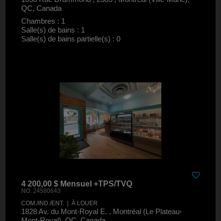
QC, Canada
Chambres : 1
Salle(s) de bains : 1
Salle(s) de bains partielle(s) : 0
4 200,00 $ Mensuel +TPS/TVQ
NO. 24580643
COM./IND./ENT. | À LOUER
1828 Av. du Mont-Royal E. , Montréal (Le Plateau-
Mont-Royal), QC, Canada