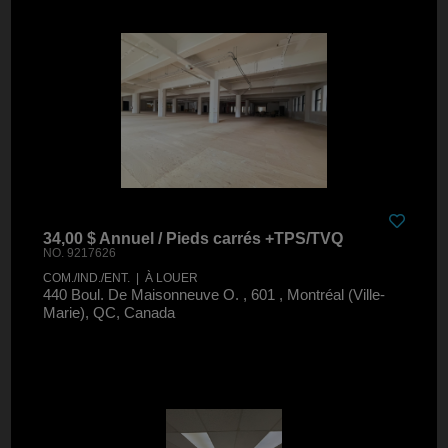
34,00 $ Annuel / Pieds carrés +TPS/TVQ
NO. 9217626
COM./IND./ENT. | À LOUER
440 Boul. De Maisonneuve O. , 601 , Montréal (Ville-
Marie), QC, Canada