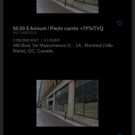
50,00 $ Annuel / Pieds carrés +TPS/TVQ
NO. 24863315
COM./IND./ENT. | À LOUER
440 Boul. De Maisonneuve O. , 1A , Montréal (Ville-
Marie), QC, Canada