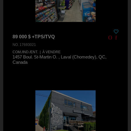
89 000 $ +TPS/TVQ
NO. 17693021
COM./IND./ENT. | À VENDRE
1457 Boul. St-Martin O. , Laval (Chomedey), QC,
Canada