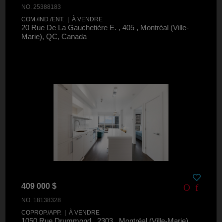
NO. 25388183
COM./IND./ENT. | À VENDRE
20 Rue De La Gauchetière E. , 405 , Montréal (Ville-
Marie), QC, Canada
409 000 $
NO. 18138328
COPROP./APP. | À VENDRE
1050 Rue Drummond , 2303 , Montréal (Ville-Marie),