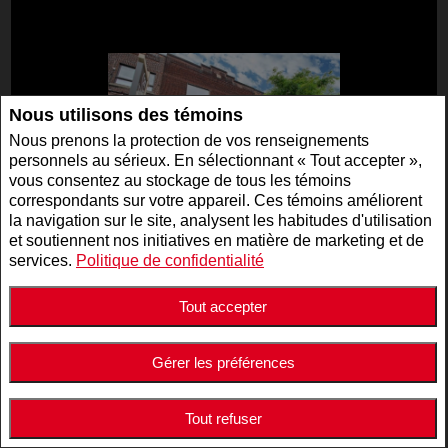
Nous utilisons des témoins
Nous prenons la protection de vos renseignements
personnels au sérieux. En sélectionnant « Tout accepter »,
vous consentez au stockage de tous les témoins
correspondants sur votre appareil. Ces témoins améliorent
la navigation sur le site, analysent les habitudes d'utilisation
et soutiennent nos initiatives en matière de marketing et de
2 995 000 $
services.
Politique de confidentialité
NO. 19947125
Tout accepter
COM./IND./ENT. | À VENDRE
5511 - 5513 Av. de Monkland , Montréal (Côte-des-
Neiges/Notre-Dame-de-Grâce), QC, Canada
Gérer les préférences
Tout refuser