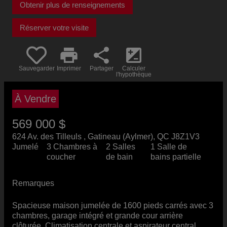
Obtenir plus de renseignements
Réserver votre visite
print
share
iso
Sauvegarder
Imprimer
Partager
Calculer
l'hypothèque
À Vendre
569 000 $
624 Av. des Tilleuls , Gatineau (Aylmer), QC J8Z1V3
Jumelé
3 Chambres à
2 Salles
1 Salle de
coucher
de bain
bains partielle
Remarques
Spacieuse maison jumelée de 1600 pieds carrés avec 3
chambres, garage intégré et grande cour arrière
clôturée. Climatisation centrale et aspirateur central