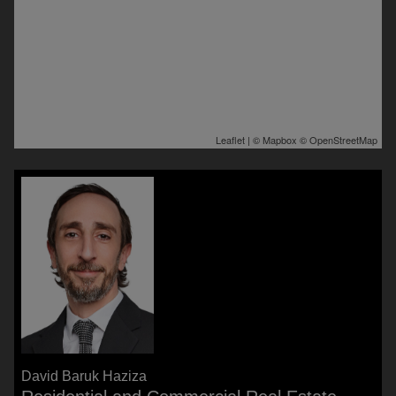
Leaflet
| ©
Mapbox
©
OpenStreetMap
David Baruk Haziza