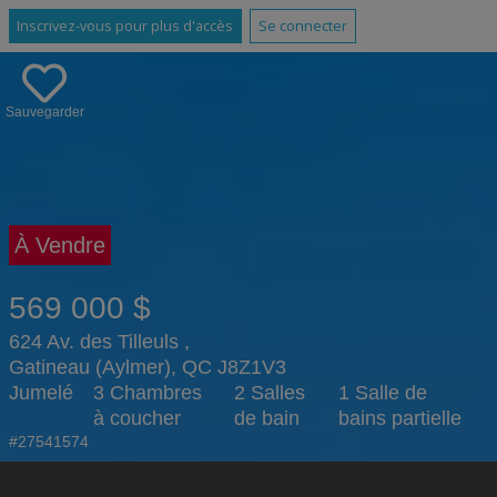
Inscrivez-vous pour plus d'accès
Se connecter
Sauvegarder
À Vendre
569 000 $
624 Av. des Tilleuls ,
Gatineau (Aylmer), QC J8Z1V3
Jumelé
3 Chambres
2 Salles
1 Salle de
à coucher
de bain
bains partielle
#27541574