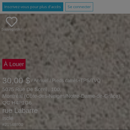
Inscrivez-vous pour plus d'accès
Se connecter
Sauvegarder
À Louer
30,00 $
/ Annuel
/ Pieds carrés
+TPS/TVQ
5075 Rue De Sorel , 100,
Montréal (Côte-des-Neiges/Notre-Dame-de-Grâce),
QC H4P1G6
rue Labarre
Isolé
#21548800