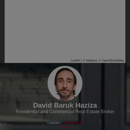
Leaflet
| ©
Mapbox
©
OpenStreetMap
David Baruk Haziza
Residential and Commercial Real Estate Broker
Cellulaire :
514.655.4293
Courriel