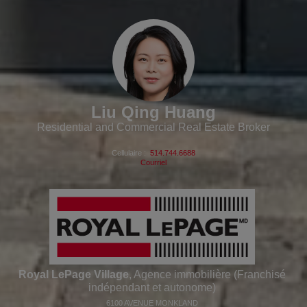
Liu Qing Huang
Residential and Commercial Real Estate Broker
Cellulaire :
514.744.6688
Courriel
Royal LePage Village
, Agence immobilière (Franchisé
indépendant et autonome)
6100 AVENUE MONKLAND