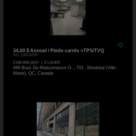
34,00 $ Annuel / Pieds carrés +TPS/TVQ
NO. 13814259
COM./IND./ENT. | À LOUER
440 Boul. De Maisonneuve O. , 701 , Montréal (Ville-
Marie), QC, Canada