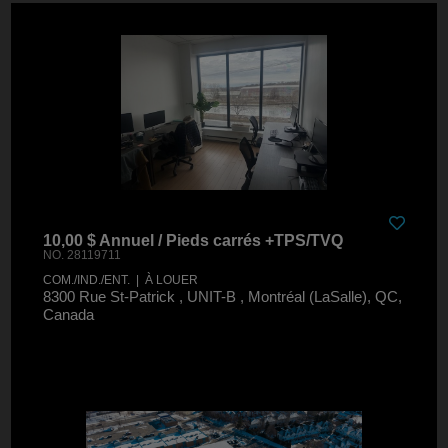
10,00 $ Annuel / Pieds carrés +TPS/TVQ
NO. 28119711
COM./IND./ENT. | À LOUER
8300 Rue St-Patrick , UNIT-B , Montréal (LaSalle), QC,
Canada