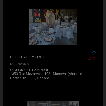
65 000 $ +TPS/TVQ
NO. 27649609
COM./IND./ENT. | À VENDRE
1350 Rue Mazurette , 103 , Montréal (Ahuntsic-
Cartierville), QC, Canada