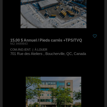
15,00 $ Annuel / Pieds carrés +TPS/TVQ
NO. 9489843
COM./IND./ENT. | À LOUER
701 Rue des Ateliers , Boucherville, QC, Canada