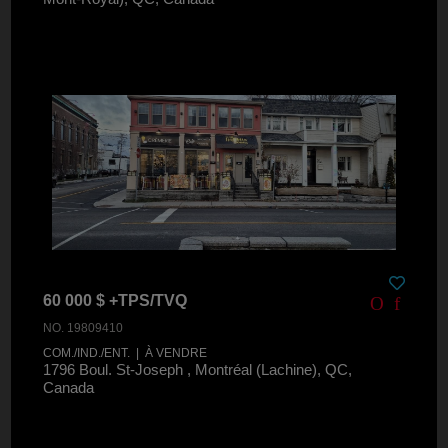
60 000 $ +TPS/TVQ
NO. 19809410
COM./IND./ENT. | À VENDRE
1796 Boul. St-Joseph , Montréal (Lachine), QC,
Canada