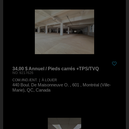
34,00 $ Annuel / Pieds carrés +TPS/TVQ
NO. 9217626
COM./IND./ENT. | À LOUER
440 Boul. De Maisonneuve O. , 601 , Montréal (Ville-
Marie), QC, Canada