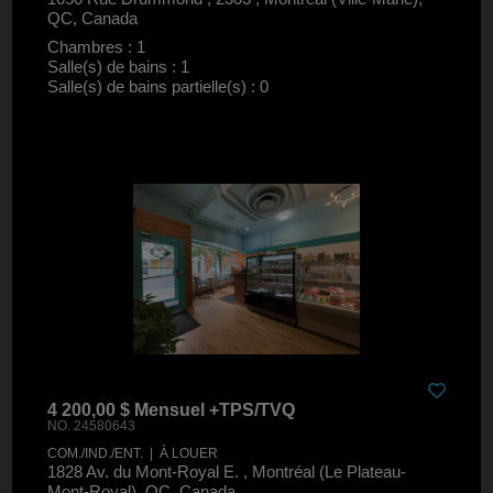
QC, Canada
Chambres : 1
Salle(s) de bains : 1
Salle(s) de bains partielle(s) : 0
4 200,00 $ Mensuel +TPS/TVQ
NO. 24580643
COM./IND./ENT. | À LOUER
1828 Av. du Mont-Royal E. , Montréal (Le Plateau-
Mont-Royal), QC, Canada