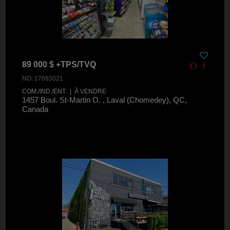
89 000 $ +TPS/TVQ
NO. 17693021
COM./IND./ENT. | À VENDRE
1457 Boul. St-Martin O. , Laval (Chomedey), QC,
Canada