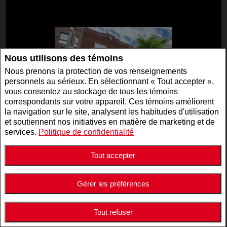
Nous utilisons des témoins
Nous prenons la protection de vos renseignements
personnels au sérieux. En sélectionnant « Tout accepter »,
vous consentez au stockage de tous les témoins
correspondants sur votre appareil. Ces témoins améliorent
la navigation sur le site, analysent les habitudes d'utilisation
et soutiennent nos initiatives en matière de marketing et de
2 995 000 $
services.
Politique de confidentialité
NO. 19947125
Tout accepter
COM./IND./ENT. | À VENDRE
5511 - 5513 Av. de Monkland , Montréal (Côte-des-
Neiges/Notre-Dame-de-Grâce), QC, Canada
Gérer les préférences
Tout refuser