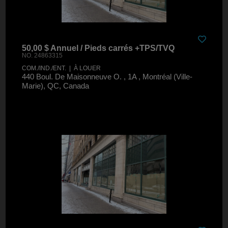
50,00 $ Annuel / Pieds carrés +TPS/TVQ
NO. 24863315
COM./IND./ENT. | À LOUER
440 Boul. De Maisonneuve O. , 1A , Montréal (Ville-
Marie), QC, Canada