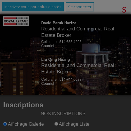
Inscrivez-vous pour plus d'accès
Se connecter
David Baruk Haziza
Residential and Commercial Real
Estate Broker
Cellulaire :
514.655.4293
Courriel
Liu Qing Huang
Residential and Commercial Real
Estate Broker
Cellulaire :
514.744.6688
Courriel
Inscriptions
NOS INSCRIPTIONS
Affichage Galerie
Affichage Liste