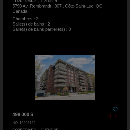
COPROP./APP. | À VENDRE
5790 Av. Rembrandt , 307 , Côte-Saint-Luc, QC,
Canada
Chambres : 2
Salle(s) de bains : 2
Salle(s) de bains partielle(s) : 0
498 000 $
NO. 16203152
COPROP./APP. | À VENDRE