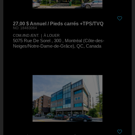
27,00 $ Annuel / Pieds carrés +TPS/TVQ
NO. 18483064
COM./IND./ENT. | À LOUER
5075 Rue De Sorel , 300 , Montréal (Côte-des-
Neiges/Notre-Dame-de-Grâce), QC, Canada