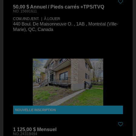
50,00 $ Annuel / Pieds carrés +TPS/TVQ
NO. 15691611
COM./IND./ENT. | À LOUER
440 Boul. De Maisonneuve O. , 1AB , Montréal (Ville-
Marie), QC, Canada
1 125,00 $ Mensuel
NO. 24319494