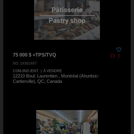
75 000 $ +TPS/TVQ
NO. 19382497
COM./IND./ENT. | À VENDRE
12210 Boul. Laurentien , Montréal (Ahuntsic-
Cartierville), QC, Canada