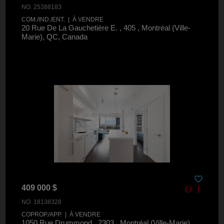
NO. 25388183
COM./IND./ENT. | À VENDRE
20 Rue De La Gauchetière E. , 405 , Montréal (Ville-
Marie), QC, Canada
409 000 $
NO. 18138328
COPROP./APP. | À VENDRE
1050 Rue Drummond , 2303 , Montréal (Ville-Marie),