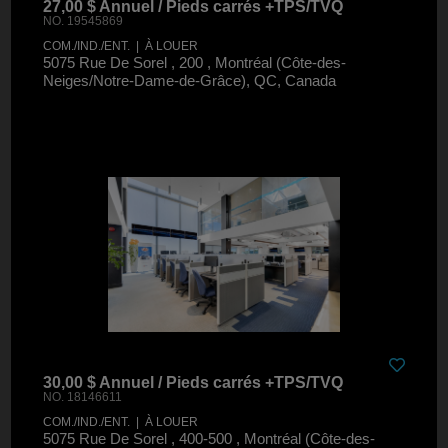
27,00 $ Annuel / Pieds carrés +TPS/TVQ
NO. 19545869
COM./IND./ENT. | À LOUER
5075 Rue De Sorel , 200 , Montréal (Côte-des-
Neiges/Notre-Dame-de-Grâce), QC, Canada
30,00 $ Annuel / Pieds carrés +TPS/TVQ
NO. 18146611
COM./IND./ENT. | À LOUER
5075 Rue De Sorel , 400-500 , Montréal (Côte-des-