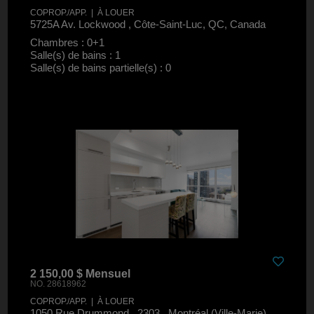
COPROP./APP. | À LOUER
5725A Av. Lockwood , Côte-Saint-Luc, QC, Canada
Chambres : 0+1
Salle(s) de bains : 1
Salle(s) de bains partielle(s) : 0
2 150,00 $ Mensuel
NO. 28618962
COPROP./APP. | À LOUER
1050 Rue Drummond , 2303 , Montréal (Ville-Marie),