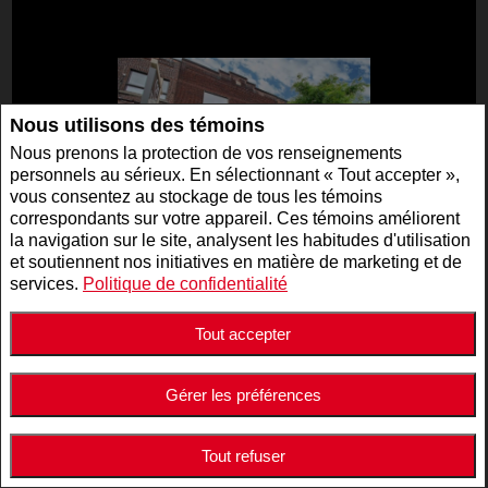
Nous utilisons des témoins
Nous prenons la protection de vos renseignements
personnels au sérieux. En sélectionnant « Tout accepter »,
vous consentez au stockage de tous les témoins
correspondants sur votre appareil. Ces témoins améliorent
la navigation sur le site, analysent les habitudes d'utilisation
et soutiennent nos initiatives en matière de marketing et de
2 995 000 $
services.
Politique de confidentialité
NO. 19947125
Tout accepter
COM./IND./ENT. | À VENDRE
5511 - 5513 Av. de Monkland , Montréal (Côte-des-
Neiges/Notre-Dame-de-Grâce), QC, Canada
Gérer les préférences
Tout refuser