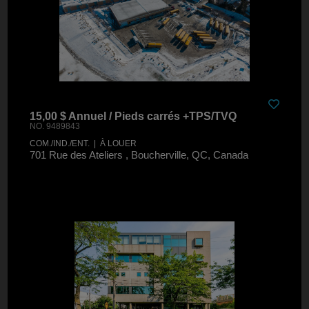
15,00 $ Annuel / Pieds carrés +TPS/TVQ
NO. 9489843
COM./IND./ENT. | À LOUER
701 Rue des Ateliers , Boucherville, QC, Canada