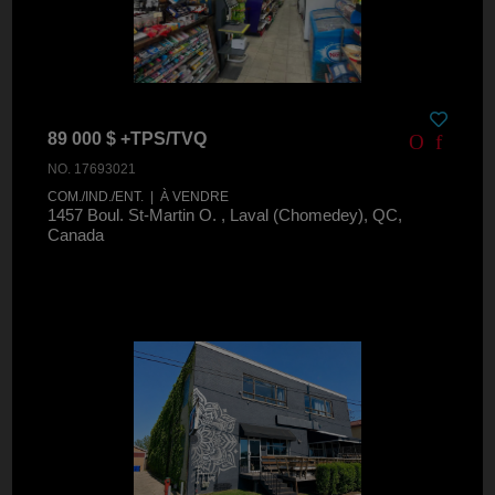
89 000 $ +TPS/TVQ
NO. 17693021
COM./IND./ENT. | À VENDRE
1457 Boul. St-Martin O. , Laval (Chomedey), QC,
Canada