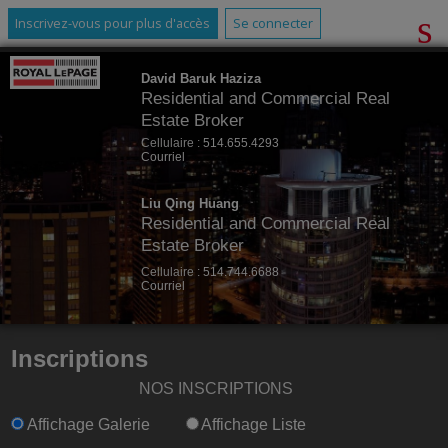
Inscrivez-vous pour plus d'accès
Se connecter
David Baruk Haziza
Residential and Commercial Real
Estate Broker
Cellulaire :
514.655.4293
Courriel
Liu Qing Huang
Residential and Commercial Real
Estate Broker
Cellulaire :
514.744.6688
Courriel
Inscriptions
NOS INSCRIPTIONS
Affichage Galerie
Affichage Liste