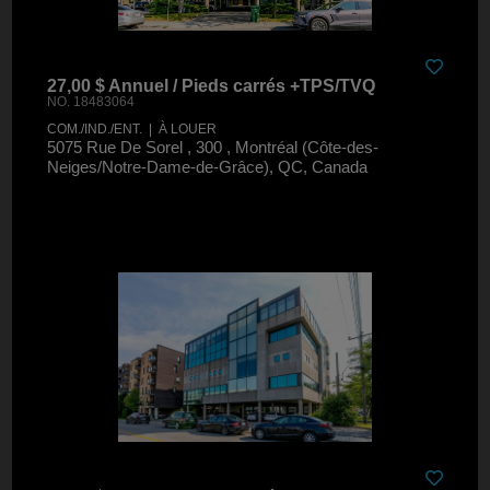
27,00 $ Annuel / Pieds carrés +TPS/TVQ
NO. 18483064
COM./IND./ENT. | À LOUER
5075 Rue De Sorel , 300 , Montréal (Côte-des-
Neiges/Notre-Dame-de-Grâce), QC, Canada