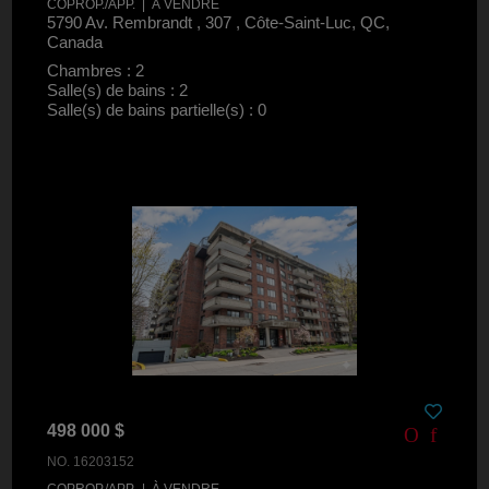
COPROP./APP. | À VENDRE
5790 Av. Rembrandt , 307 , Côte-Saint-Luc, QC,
Canada
Chambres : 2
Salle(s) de bains : 2
Salle(s) de bains partielle(s) : 0
498 000 $
NO. 16203152
COPROP./APP. | À VENDRE