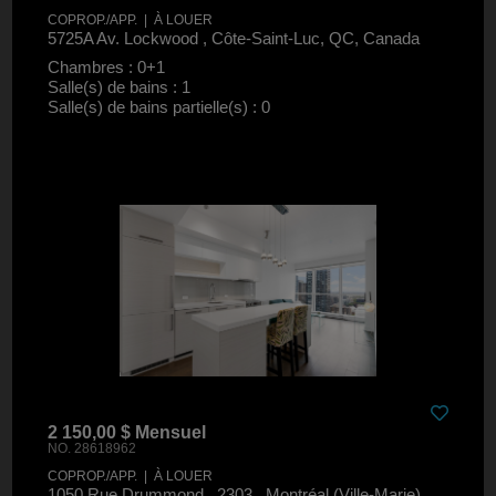
COPROP./APP. | À LOUER
5725A Av. Lockwood , Côte-Saint-Luc, QC, Canada
Chambres : 0+1
Salle(s) de bains : 1
Salle(s) de bains partielle(s) : 0
2 150,00 $ Mensuel
NO. 28618962
COPROP./APP. | À LOUER
1050 Rue Drummond , 2303 , Montréal (Ville-Marie),