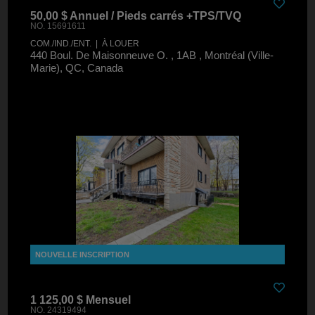
50,00 $ Annuel / Pieds carrés +TPS/TVQ
NO. 15691611
COM./IND./ENT. | À LOUER
440 Boul. De Maisonneuve O. , 1AB , Montréal (Ville-
Marie), QC, Canada
1 125,00 $ Mensuel
NO. 24319494