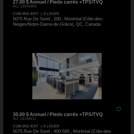
27,00 $ Annuel / Pieds carrés +TPS/TVQ
NO. 19545869
COM./IND./ENT. | À LOUER
5075 Rue De Sorel , 200 , Montréal (Côte-des-
Neiges/Notre-Dame-de-Grâce), QC, Canada
30,00 $ Annuel / Pieds carrés +TPS/TVQ
NO. 18146611
COM./IND./ENT. | À LOUER
5075 Rue De Sorel , 400-500 , Montréal (Côte-des-