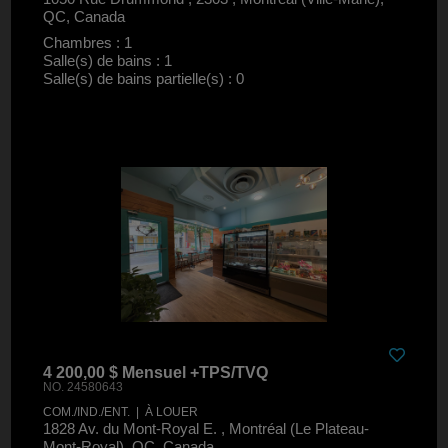
QC, Canada
Chambres : 1
Salle(s) de bains : 1
Salle(s) de bains partielle(s) : 0
4 200,00 $ Mensuel +TPS/TVQ
NO. 24580643
COM./IND./ENT. | À LOUER
1828 Av. du Mont-Royal E. , Montréal (Le Plateau-
Mont-Royal), QC, Canada