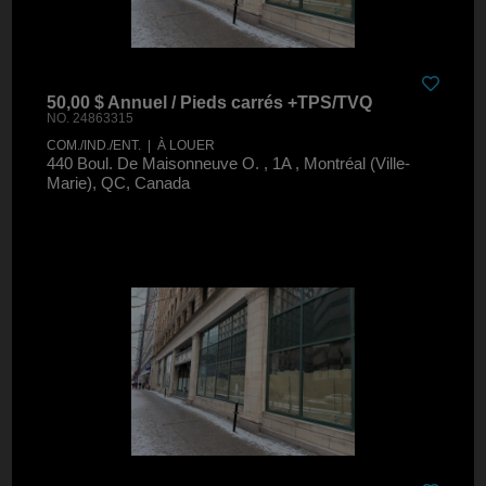
50,00 $ Annuel / Pieds carrés +TPS/TVQ
NO. 24863315
COM./IND./ENT. | À LOUER
440 Boul. De Maisonneuve O. , 1A , Montréal (Ville-
Marie), QC, Canada