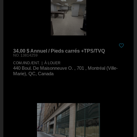
34,00 $ Annuel / Pieds carrés +TPS/TVQ
NO. 13814259
COM./IND./ENT. | À LOUER
440 Boul. De Maisonneuve O. , 701 , Montréal (Ville-
Marie), QC, Canada