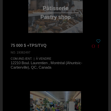
75 000 $ +TPS/TVQ
NO. 19382497
COM./IND./ENT. | À VENDRE
12210 Boul. Laurentien , Montréal (Ahuntsic-
Cartierville), QC, Canada