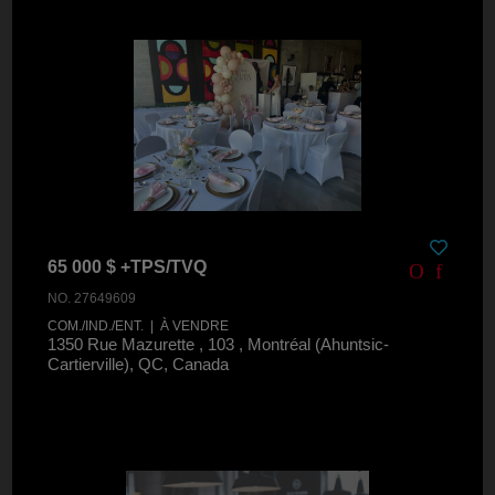
65 000 $ +TPS/TVQ
NO. 27649609
COM./IND./ENT. | À VENDRE
1350 Rue Mazurette , 103 , Montréal (Ahuntsic-
Cartierville), QC, Canada