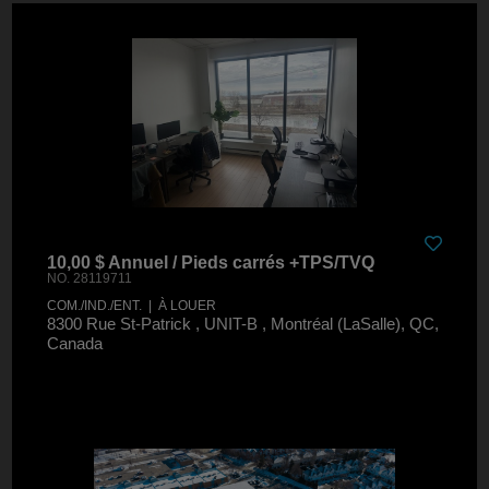
10,00 $ Annuel / Pieds carrés +TPS/TVQ
NO. 28119711
COM./IND./ENT. | À LOUER
8300 Rue St-Patrick , UNIT-B , Montréal (LaSalle), QC,
Canada