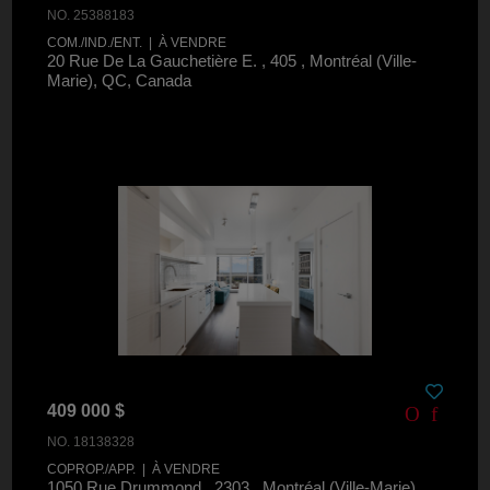
NO. 25388183
COM./IND./ENT. | À VENDRE
20 Rue De La Gauchetière E. , 405 , Montréal (Ville-
Marie), QC, Canada
409 000 $
NO. 18138328
COPROP./APP. | À VENDRE
1050 Rue Drummond , 2303 , Montréal (Ville-Marie),