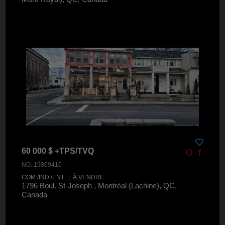
60 000 $ +TPS/TVQ
NO. 19809410
COM./IND./ENT. | À VENDRE
1796 Boul. St-Joseph , Montréal (Lachine), QC,
Canada