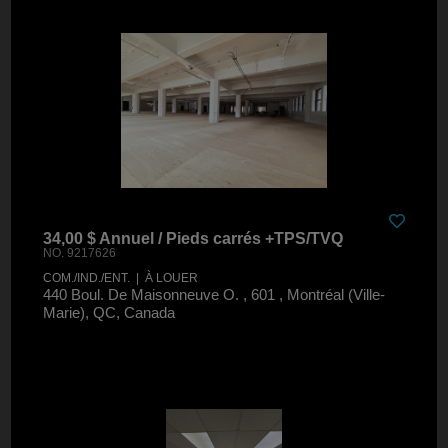
34,00 $ Annuel / Pieds carrés +TPS/TVQ
NO. 9217626
COM./IND./ENT. | À LOUER
440 Boul. De Maisonneuve O. , 601 , Montréal (Ville-
Marie), QC, Canada