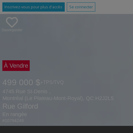
Inscrivez-vous pour plus d'accès
Se connecter
Sauvegarder
À Vendre
499 000 $
+TPS/TVQ
4745 Rue St-Denis ,
Montréal (Le Plateau-Mont-Royal), QC H2J2L5
Rue Gilford
En rangée
#10794249