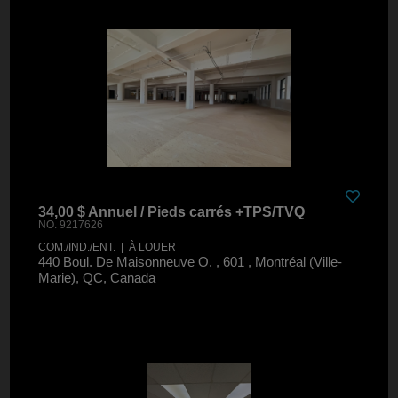
34,00 $ Annuel / Pieds carrés +TPS/TVQ
NO. 9217626
COM./IND./ENT. | À LOUER
440 Boul. De Maisonneuve O. , 601 , Montréal (Ville-
Marie), QC, Canada