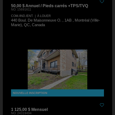
50,00 $ Annuel / Pieds carrés +TPS/TVQ
NO. 15691611
COM./IND./ENT. | À LOUER
440 Boul. De Maisonneuve O. , 1AB , Montréal (Ville-
Marie), QC, Canada
1 125,00 $ Mensuel
NO. 24319494