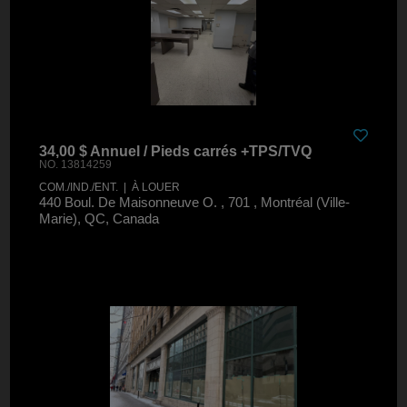
34,00 $ Annuel / Pieds carrés +TPS/TVQ
NO. 13814259
COM./IND./ENT. | À LOUER
440 Boul. De Maisonneuve O. , 701 , Montréal (Ville-
Marie), QC, Canada