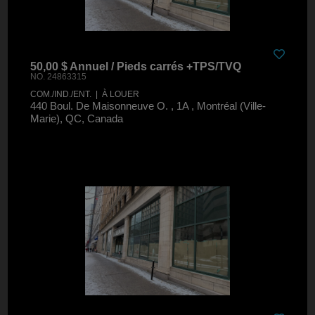
50,00 $ Annuel / Pieds carrés +TPS/TVQ
NO. 24863315
COM./IND./ENT. | À LOUER
440 Boul. De Maisonneuve O. , 1A , Montréal (Ville-
Marie), QC, Canada