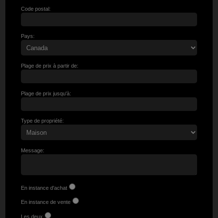
Code postal:
Pays:
Plage de prix à partir de:
Plage de prix jusqu'à:
Type de propriété:
Message:
En instance d'achat
En instance de vente
Les deux